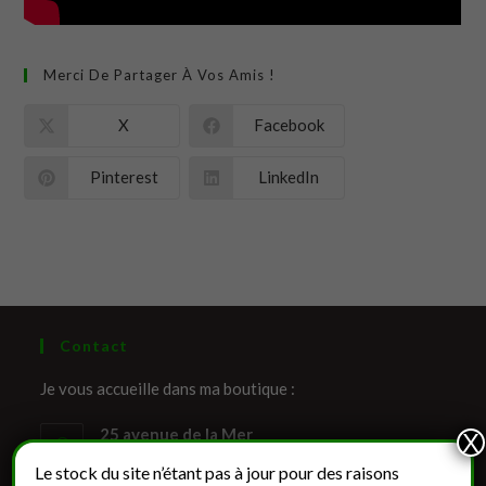
Merci De Partager À Vos Amis !
X
Facebook
Pinterest
LinkedIn
Contact
Je vous accueille dans ma boutique :
25 avenue de la Mer
X
14150 Ouistreham
Le stock du site n’étant pas à jour pour des raisons