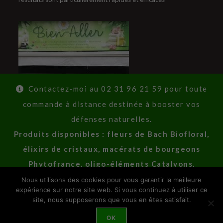
Contactez-moi au 02 31 96 21 59 pour toute
commande à distance destinée à booster vos
défenses naturelles.
Produits disponibles : fleurs de Bach Biofloral,
élixirs de cristaux, macérats de bourgeons
Phytofrance, oligo-éléments Catalyons,
compléments alimentaires Vitall'plus, huiles
Nous utilisons des cookies pour vous garantir la meilleure
expérience sur notre site web. Si vous continuez à utiliser ce
essentielles, vitamines et minéraux, gamme
site, nous supposerons que vous en êtes satisfait.
cosmétique bio Royer.
A propos
Contactez-moi
Mentions légales
OK