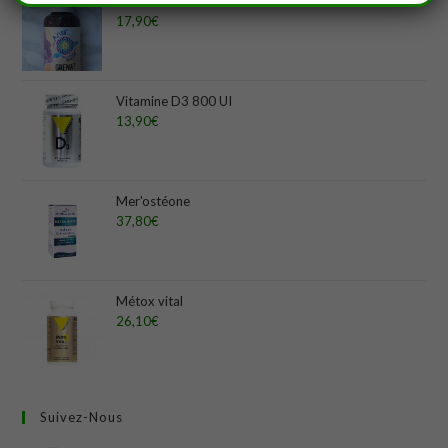
Grenat
17,90
€
Vitamine D3 800 UI
13,90
€
Mer'ostéone
37,80
€
Métox vital
26,10
€
Suivez-Nous