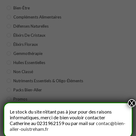
Bien-Être
Compléments Alimentaires
Défenses Naturelles
Élixirs De Cristaux
Élixirs Floraux
Gemmothérapie
Huiles Essentielles
Non Classé
Nutriments Essentiels & Oligo-Éléments
Packs Bien-Aller
Promos
X
Soins Et Crèmes Beauté
Le stock du site n’étant pas à jour pour des raisons
informatiques, merci de bien vouloir contacter
Catherine au 0231962159 ou par mail sur
contac@bien-
Nos Meilleures Ventes
aller-ouistreham.fr