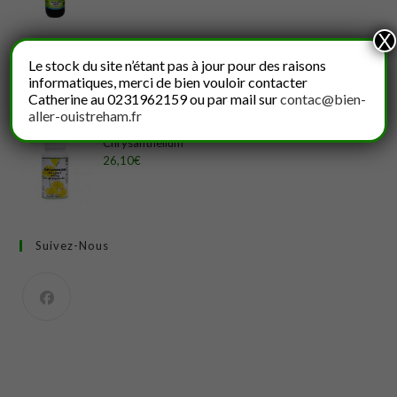
X
Psyllium
Le stock du site n’étant pas à jour pour des raisons
11,60
€
informatiques, merci de bien vouloir contacter
Catherine au 0231962159 ou par mail sur
contac@bien-
aller-ouistreham.fr
Chrysanthellum
26,10
€
Suivez-Nous