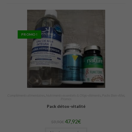
PROMO !
Compléments alimentaires
,
Nutriments essentiels & Oligo-éléments
,
Packs Bien-Aller
,
Promos
Pack détox-vitalité
47,92
€
59,90
€