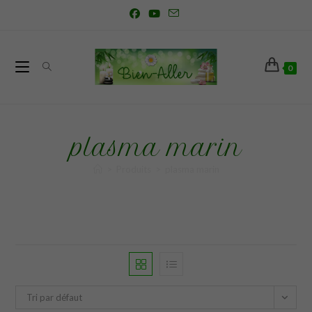
0
plasma marin
>
Produits
>
plasma marin
Tri par défaut